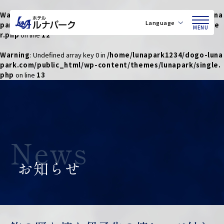
Warning
: Undefined array key 0 in
/home/lunapark1234/dogo-luna
Language
park.com/public_html/wp-content/themes/lunapark/heade
MENU
r.php
on line
12
Warning
: Undefined array key 0 in
/home/lunapark1234/dogo-luna
park.com/public_html/wp-content/themes/lunapark/single.
php
on line
13
News
お知らせ