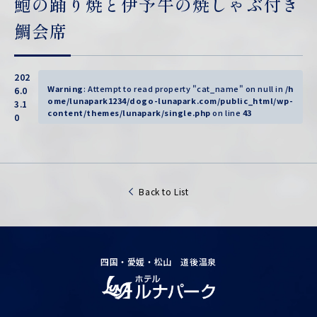
鮑の踊り焼と伊予牛の焼しゃぶ付き
鯛会席
202
Warning
: Attempt to read property "cat_name" on null in
/h
6.0
ome/lunapark1234/dogo-lunapark.com/public_html/wp-
3.1
content/themes/lunapark/single.php
on line
43
0
Back to List
四国・愛媛・松山 道後温泉