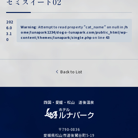
セミスイート02
202
Warning
: Attempt to read property "cat_name" on null in
/h
6.0
ome/lunapark1234/dogo-lunapark.com/public_html/wp-
3.1
content/themes/lunapark/single.php
on line
43
0
Back to List
四国・愛媛・松山 道後温泉
〒790-0836
愛媛県松山市道後鷺谷町5-19