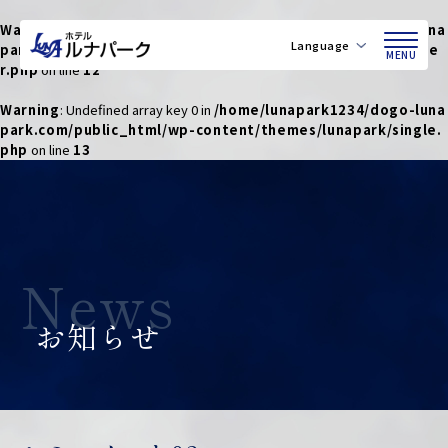
Warning
: Undefined array key 0 in
/home/lunapark1234/dogo-luna
Language
park.com/public_html/wp-content/themes/lunapark/heade
MENU
r.php
on line
12
Warning
: Undefined array key 0 in
/home/lunapark1234/dogo-luna
park.com/public_html/wp-content/themes/lunapark/single.
php
on line
13
News
お知らせ